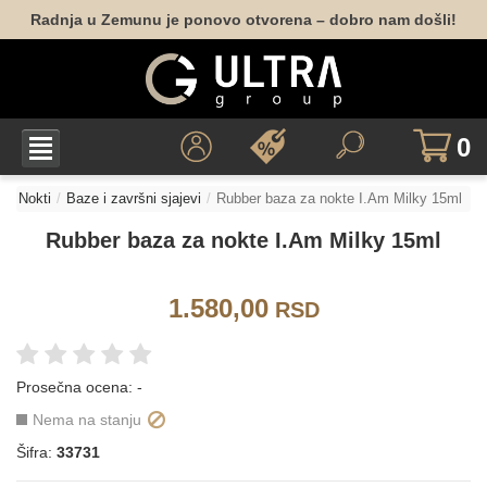
Radnja u Zemunu je ponovo otvorena – dobro nam došli!
0
Nokti
Baze i završni sjajevi
Rubber baza za nokte I.Am Milky 15ml
Rubber baza za nokte I.Am Milky 15ml
1.580,00
RSD
Prosečna ocena:
-
Nema na stanju
Šifra:
33731