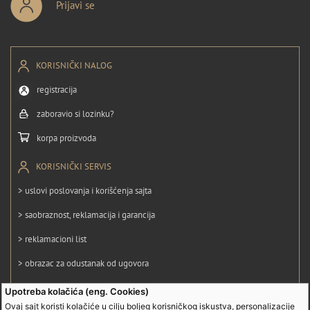
Prijavi se
KORISNIČKI NALOG
registracija
zaboravio si lozinku?
korpa proizvoda
KORISNIČKI SERVIS
> uslovi poslovanja i korišćenja sajta
> saobraznost, reklamacija i garancija
> reklamacioni list
> obrazac za odustanak od ugovora
> politika privatnosti
Upotreba kolačića (eng. Cookies)
Ovaj sajt koristi kolačiće u cilju boljeg korisničkog iskustva, personalizacije