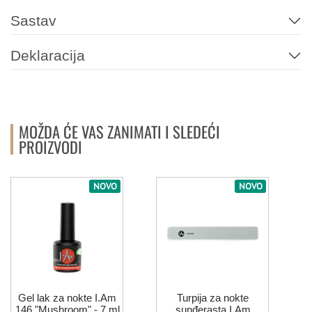
Sastav
Deklaracija
MOŽDA ĆE VAS ZANIMATI I SLEDEĆI
PROIZVODI
NOVO
NOVO
Gel lak za nokte I.Am
Turpija za nokte
146 "Mushroom" - 7 ml
sunđerasta I.Am