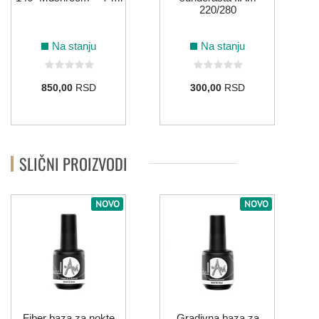
220/280
Na stanju
Na stanju
850,00
RSD
300,00
RSD
SLIČNI PROIZVODI
NOVO
NOVO
Fiber baza za nokte
Gradivna baza za