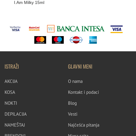
I.Am Milky 15ml
ISTRAŽI
GLAVNI MENI
AKCIJA
O nama
KOSA
Kontakt i podaci
NOKTI
Blog
DEPILACIJA
Vesti
NAMEŠTAJ
Najčešća pitanja
BRENDOVI
Mapa sajta