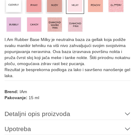
I.Am Rubber Base Milky je neutralna baza za gellak koja podiže
svaku manikir tehniku na viši nivo zahvaljujući svojim svojstvima
popunjavanja neravnina. Ova baza izravnava površinu nokta i
pruža čvrst sloj koji jača meke i tanke nokte. Štiti prirodnu nokatnu
ploču, omogućava zdrav rast bez pucanja.
Rezultat je besprekorna podloga za lako i savršeno nanošenje gel
laka.
Brend:
IAm
Pakovanje:
15 ml
Detaljni opis proizvoda
Upotreba