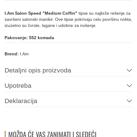
I.Am Salon Speed "Medium Coffin"
tipse su najbrže rešenje za
savršeni salonski manikir. Ove tipse pokrivaju celu površinu nokta,
izuzetno su čvrste, lagane i udobne za nošenje.
Pakovanje: 552 komada
Brend:
I.Am
Detaljni opis proizvoda
Upotreba
Deklaracija
MOŽDA ĆE VAS ZANIMATI I SLEDEĆI