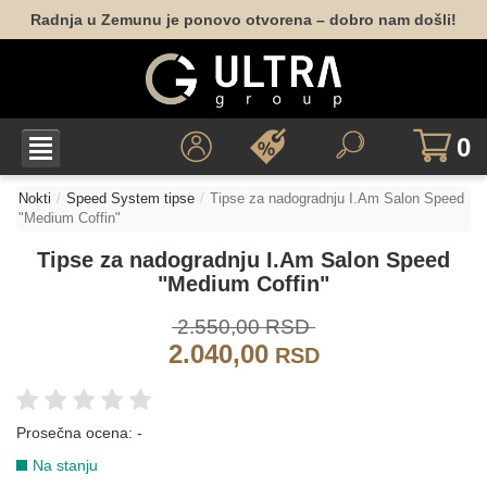
Radnja u Zemunu je ponovo otvorena – dobro nam došli!
0
Nokti
Speed System tipse
Tipse za nadogradnju I.Am Salon Speed
"Medium Coffin"
Tipse za nadogradnju I.Am Salon Speed
"Medium Coffin"
2.550,00 RSD
2.040,00
RSD
Prosečna ocena:
-
Na stanju