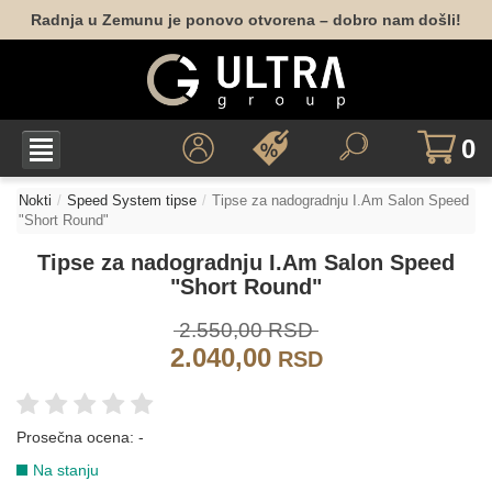
Radnja u Zemunu je ponovo otvorena – dobro nam došli!
0
Nokti
Speed System tipse
Tipse za nadogradnju I.Am Salon Speed
"Short Round"
Tipse za nadogradnju I.Am Salon Speed
"Short Round"
2.550,00 RSD
2.040,00
RSD
Prosečna ocena:
-
Na stanju