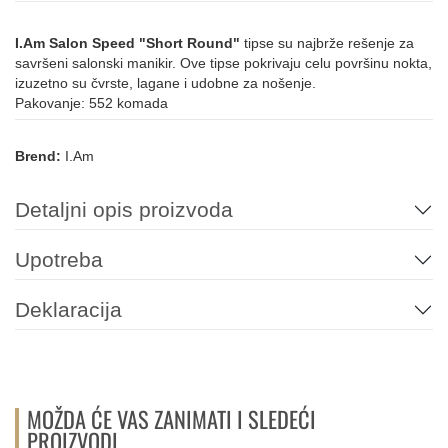
I.Am Salon Speed "Short Round"
tipse su najbrže rešenje za
savršeni salonski manikir. Ove tipse pokrivaju celu površinu nokta,
izuzetno su čvrste, lagane i udobne za nošenje.
Pakovanje: 552 komada
Brend:
I.Am
Detaljni opis proizvoda
Upotreba
Deklaracija
MOŽDA ĆE VAS ZANIMATI I SLEDEĆI
PROIZVODI