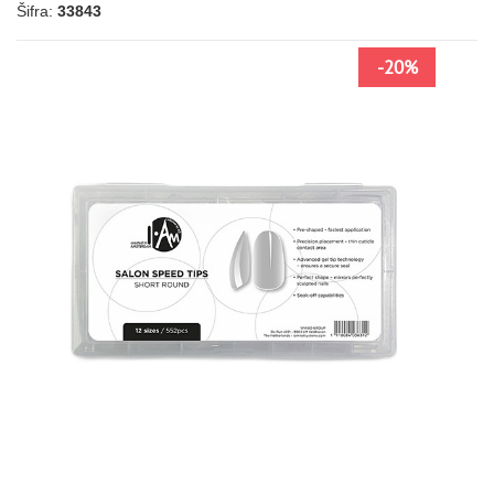
Šifra:
33843
NOVO
-20%