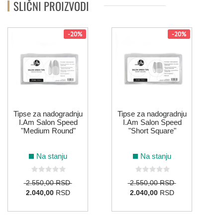
SLIČNI PROIZVODI
-20%
-20%
S
Tipse za nadogradnju
Tipse za nadogradnju
I.Am Salon Speed
I.Am Salon Speed
"Medium Round"
"Short Square"
Na stanju
Na stanju
2.550,00 RSD
2.550,00 RSD
2.040,00
RSD
2.040,00
RSD