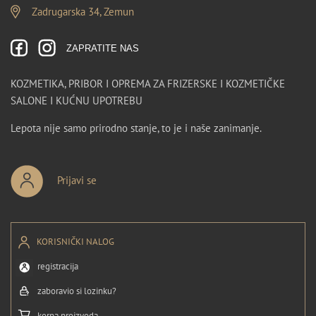
Zadrugarska 34, Zemun
ZAPRATITE NAS
KOZMETIKA, PRIBOR I OPREMA ZA FRIZERSKE I KOZMETIČKE
SALONE I KUĆNU UPOTREBU
Lepota nije samo prirodno stanje, to je i naše zanimanje.
Prijavi se
KORISNIČKI NALOG
registracija
zaboravio si lozinku?
korpa proizvoda