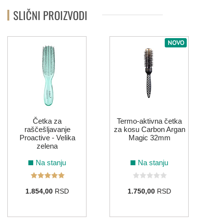
SLIČNI PROIZVODI
NOVO
J
Četka za
Termo-aktivna četka
raščešljavanje
za kosu Carbon Argan
Proactive - Velika
Magic 32mm
zelena
Na stanju
Na stanju
1.854,00
RSD
1.750,00
RSD