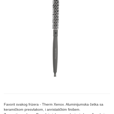
Favorit svakog frizera - Therm Xenox. Aluminijumska četka sa
keramičkom presvlakom, i anristatičkim finišem.