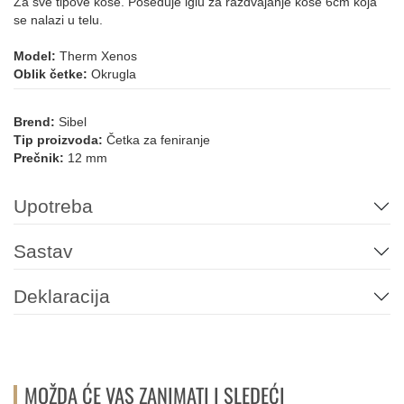
Za sve tipove kose. Poseduje iglu za razdvajanje kose 6cm koja
se nalazi u telu.
Model:
Therm Xenos
Oblik četke:
Okrugla
Brend:
Sibel
Tip proizvoda:
Četka za feniranje
Prečnik:
12 mm
Upotreba
Sastav
Deklaracija
MOŽDA ĆE VAS ZANIMATI I SLEDEĆI