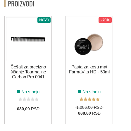
PROIZVODI
NOVO
-20%
P
Češalj za precizno
Pasta za kosu mat
šišanje Tourmaline
FarmaVita HD - 50ml
Carbon Pro 0041
Na stanju
Na stanju
1.086,00 RSD
630,00
RSD
868,80
RSD