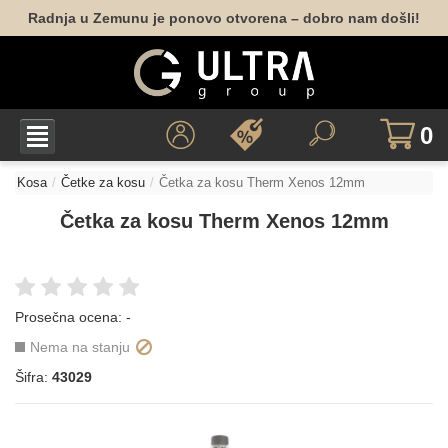
Radnja u Zemunu je ponovo otvorena – dobro nam došli!
0
Kosa
Četke za kosu
Četka za kosu Therm Xenos 12mm
Četka za kosu Therm Xenos 12mm
Prosečna ocena:
-
Nema na stanju
Šifra:
43029