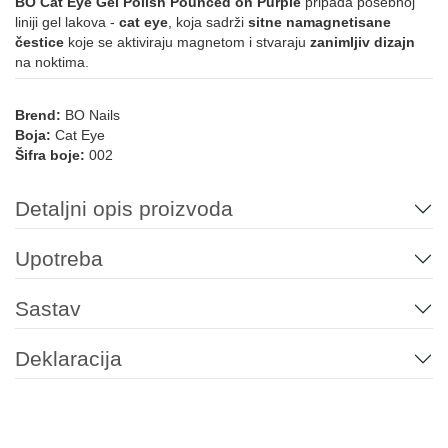
BO Cat Eye Gel Polish Pounced on Purple
pripada posebnoj
liniji gel lakova -
cat eye
, koja sadrži
sitne namagnetisane
čestice
koje se aktiviraju magnetom i stvaraju
zanimljiv dizajn
na noktima.
Brend:
BO Nails
Boja:
Cat Eye
Šifra boje:
002
Detaljni opis proizvoda
Upotreba
Sastav
Deklaracija