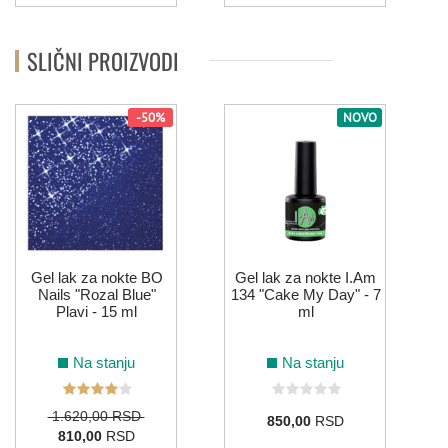
SLIČNI PROIZVODI
-50%
NOVO
Gel lak za nokte BO
Gel lak za nokte I.Am
Nails "Rozal Blue"
134 "Cake My Day" - 7
Plavi - 15 ml
ml
Na stanju
Na stanju
1.620,00 RSD
850,00
RSD
810,00
RSD