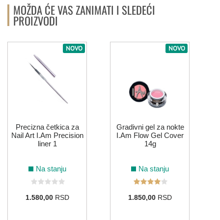
MOŽDA ĆE VAS ZANIMATI I SLEDEĆI
PROIZVODI
NOVO
NOVO
Precizna četkica za
Gradivni gel za nokte
Nail Art I.Am Precision
I.Am Flow Gel Cover
liner 1
14g
Na stanju
Na stanju
1.580,00
RSD
1.850,00
RSD