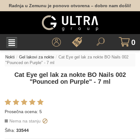
Radnja u Zemunu je ponovo otvorena – dobro nam došli!
0
Nokti
Gel lakovi za nokte
Cat Eye gel lak za nokte BO Nails 002
"Pounced on Purple" - 7 ml
Cat Eye gel lak za nokte BO Nails 002
"Pounced on Purple" - 7 ml
Prosečna ocena:
5
Nema na stanju
Šifra:
33544