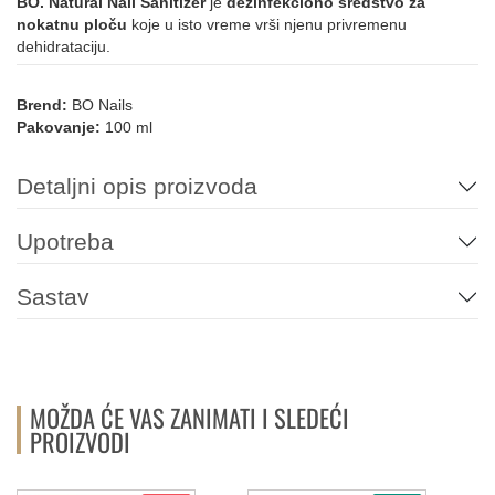
BO. Natural Nail Sanitizer
je
dezinfekciono sredstvo
za
nokatnu ploču
koje u isto vreme vrši njenu privremenu
dehidrataciju.
Brend:
BO Nails
Pakovanje:
100 ml
Detaljni opis proizvoda
Upotreba
Sastav
MOŽDA ĆE VAS ZANIMATI I SLEDEĆI
PROIZVODI