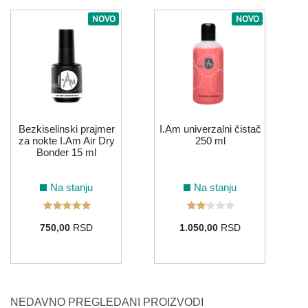
NOVO
NOVO
I
Bezkiselinski prajmer
I.Am univerzalni čistač
za nokte I.Am Air Dry
250 ml
Bonder 15 ml
Na stanju
Na stanju
750,00
RSD
1.050,00
RSD
NEDAVNO PREGLEDANI PROIZVODI