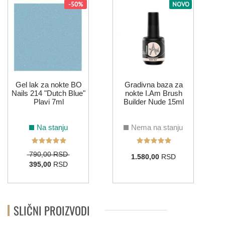
-50%
NOVO
Gel lak za nokte BO
Gradivna baza za
Nails 214 "Dutch Blue"
nokte I.Am Brush
Plavi 7ml
Builder Nude 15ml
Na stanju
Nema na stanju
790,00 RSD
1.580,00
RSD
395,00
RSD
SLIČNI PROIZVODI