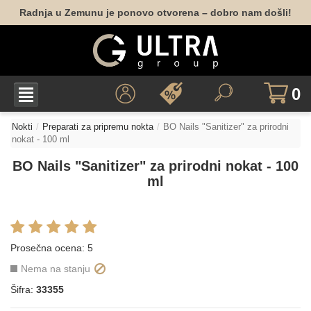
Radnja u Zemunu je ponovo otvorena – dobro nam došli!
0
Nokti
Preparati za pripremu nokta
BO Nails "Sanitizer" za prirodni
nokat - 100 ml
BO Nails "Sanitizer" za prirodni nokat - 100
ml
Prosečna ocena:
5
Nema na stanju
Šifra:
33355