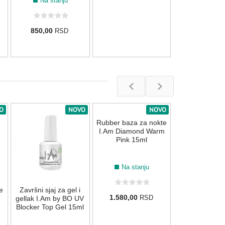
Na stanju
Na stanju
850,00
850,00
RSD
RSD
O
NOVO
NOVO
Rubber baza z
I.Am Candy
Nema na s
e
Završni sjaj za gel i
Rubber baza za nokte
1.700,00
R
gellak I.Am by BO UV
I.Am Diamond Warm
Blocker Top Gel 15ml
Pink 15ml