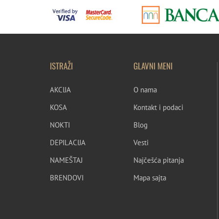
ISTRAŽI
GLAVNI MENI
AKCIJA
O nama
KOSA
Kontakt i podaci
NOKTI
Blog
DEPILACIJA
Vesti
NAMEŠTAJ
Najčešća pitanja
BRENDOVI
Mapa sajta