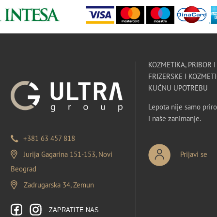
KOZMETIKA, PRIBOR 
FRIZERSKE I KOZMETI
KUĆNU UPOTREBU
Lepota nije samo priro
i naše zanimanje.
+381 63 457 818
Jurija Gagarina 151-153, Novi
Prijavi se
Beograd
Zadrugarska 34, Zemun
ZAPRATITE NAS