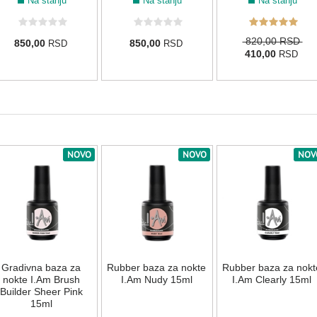
Na stanju
Na stanju
Na stanju
820,00 RSD
850,00
850,00
RSD
RSD
410,00
RSD
NOVO
NOVO
NOV
Gradivna baza za
Rubber baza za nokte
Rubber baza za nokt
nokte I.Am Brush
I.Am Nudy 15ml
I.Am Clearly 15ml
Builder Sheer Pink
15ml