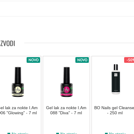
IZVODI
NOVO
NOVO
-50
el lak za nokte I.Am
Gel lak za nokte I.Am
BO Nails gel Cleanse
06 "Glowing" - 7 ml
088 "Diva" - 7 ml
- 250 ml