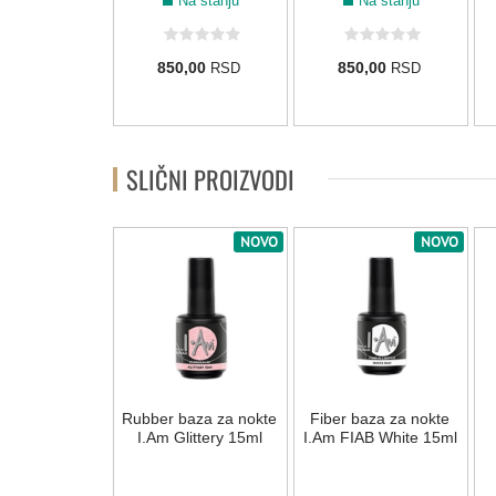
Na stanju
Na stanju
Na stanju
0,00
850,00
850,00
RSD
RSD
RSD
SLIČNI PROIZVODI
NOVO
NOVO
NOVO
 sjaj za gel i
Rubber baza za nokte
Fiber baza za nokte
ak I.Am No
I.Am Glittery 15ml
I.Am FIAB White 15ml
 Brilliant Top
15 ml