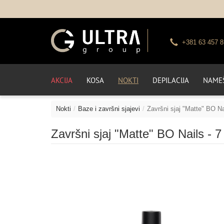
+381 63 457 8
AKCIJA
KOSA
NOKTI
DEPILACIJA
NAMEŠ
Nokti
Baze i završni sjajevi
Završni sjaj "Matte" BO Na
Završni sjaj "Matte" BO Nails - 7