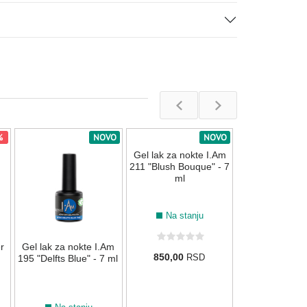
%
NOVO
NOVO
Gel lak za nok
136 "Blueberry 
ml
Na stan
r
Gel lak za nokte I.Am
Gel lak za nokte I.Am
850,00
R
195 "Delfts Blue" - 7 ml
211 "Blush Bouque" - 7
ml