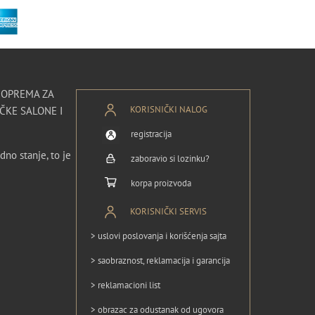
I OPREMA ZA
KORISNIČKI NALOG
ČKE SALONE I
registracija
dno stanje, to je
zaboravio si lozinku?
korpa proizvoda
KORISNIČKI SERVIS
> uslovi poslovanja i korišćenja sajta
> saobraznost, reklamacija i garancija
> reklamacioni list
> obrazac za odustanak od ugovora