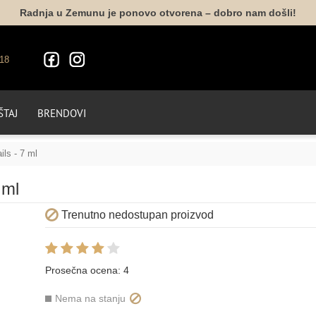
Radnja u Zemunu je ponovo otvorena – dobro nam došli!
18
TAJ
BRENDOVI
ils - 7 ml
 ml
Trenutno nedostupan proizvod
Prosečna ocena:
4
Nema na stanju