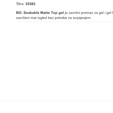
Šifra:
33381
BO. Soakable Matte Top gel
je završni premaz za gel i gel
savršeni mat izgled bez potrebe za turpijanjem.