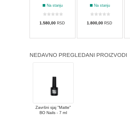
Na stanju
Na stanju
Na stanju
75,00
1.580,00
1.800,00
RSD
RSD
RSD
NEDAVNO PREGLEDANI PROIZVODI
Završni sjaj "Matte"
BO Nails - 7 ml