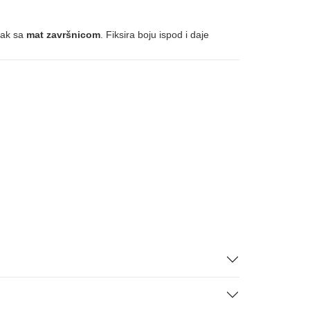
 lak sa
mat završnicom
. Fiksira boju ispod i daje