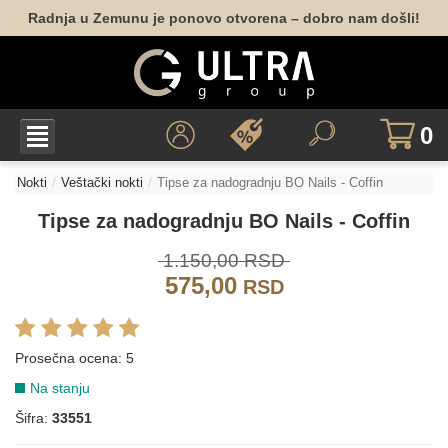
Radnja u Zemunu je ponovo otvorena – dobro nam došli!
0
Nokti
Veštački nokti
Tipse za nadogradnju BO Nails - Coffin
Tipse za nadogradnju BO Nails - Coffin
1.150,00 RSD
575,00
RSD
Prosečna ocena:
5
Na stanju
Šifra:
33551