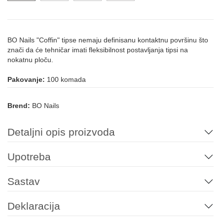
BO Nails "Coffin" tipse nemaju definisanu kontaktnu površinu što
znači da će tehničar imati fleksibilnost postavljanja tipsi na
nokatnu ploču.
Pakovanje:
100 komada
Brend:
BO Nails
Detaljni opis proizvoda
Upotreba
Sastav
Deklaracija