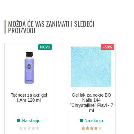
MOŽDA ĆE VAS ZANIMATI I SLEDEĆI
PROIZVODI
NOVO
-50%
Tečnost za akrilgel
Gel lak za nokte BO
I.Am 120 ml
Nails 144
"Chrystalline" Plavi - 7
ml
Na stanju
Na stanju