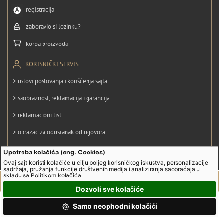
registracija
zaboravio si lozinku?
korpa proizvoda
KORISNIČKI SERVIS
> uslovi poslovanja i korišćenja sajta
> saobraznost, reklamacija i garancija
> reklamacioni list
> obrazac za odustanak od ugovora
> politika privatnosti
Upotreba kolačića (eng. Cookies)
Ovaj sajt koristi kolačiće u cilju boljeg korisničkog iskustva, personalizacije
> politika kolačića
sadržaja, pružanja funkcije društvenih medija i analiziranja saobraćaja u
skladu sa
Politikom kolačića
Dozvoli sve kolačiće
© UltraGroup. Sva prava su zadržana.
Samo neophodni kolačići