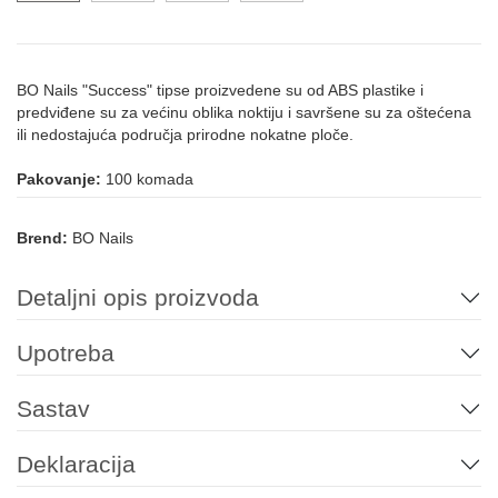
BO Nails "Success" tipse proizvedene su od ABS plastike i
predviđene su za većinu oblika noktiju i savršene su za oštećena
ili nedostajuća područja prirodne nokatne ploče.
Pakovanje:
100 komada
Brend:
BO Nails
Detaljni opis proizvoda
Upotreba
Sastav
Deklaracija