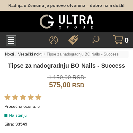
Radnja u Zemunu je ponovo otvorena – dobro nam došli!
0
Nokti
Veštački nokti
Tipse za nadogradnju BO Nails - Success
Tipse za nadogradnju BO Nails - Success
1.150,00 RSD
575,00
RSD
Prosečna ocena:
5
Na stanju
Šifra:
33549