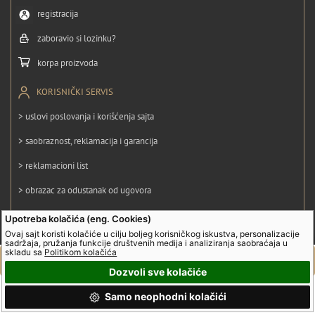
registracija
zaboravio si lozinku?
korpa proizvoda
KORISNIČKI SERVIS
> uslovi poslovanja i korišćenja sajta
> saobraznost, reklamacija i garancija
> reklamacioni list
> obrazac za odustanak od ugovora
> politika privatnosti
Upotreba kolačića (eng. Cookies)
Ovaj sajt koristi kolačiće u cilju boljeg korisničkog iskustva, personalizacije
> politika kolačića
sadržaja, pružanja funkcije društvenih medija i analiziranja saobraćaja u
skladu sa
Politikom kolačića
Dozvoli sve kolačiće
© UltraGroup. Sva prava su zadržana.
Samo neophodni kolačići