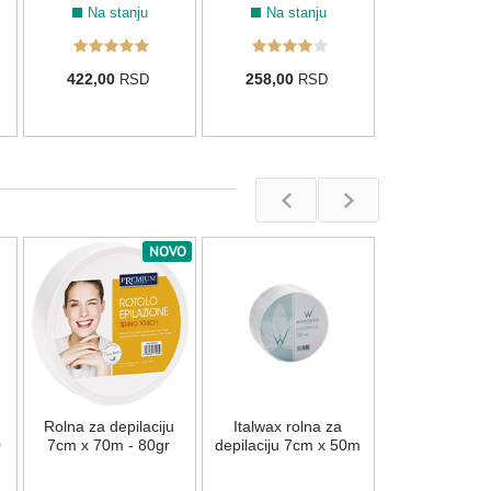
Na stanju
Na stanju
422,00
258,00
RSD
RSD
NOVO
Papirni prekr
krevet E
Na stan
u
Rolna za depilaciju
Italwax rolna za
990,00
R
0
7cm x 70m - 80gr
depilaciju 7cm x 50m