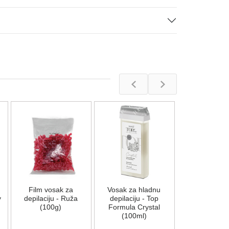
Film vosa
muškarce - 
(500g)
Na stan
Film vosak za
Vosak za hladnu
1.082,00
R
y
depilaciju - Ruža
depilaciju - Top
(100g)
Formula Crystal
(100ml)