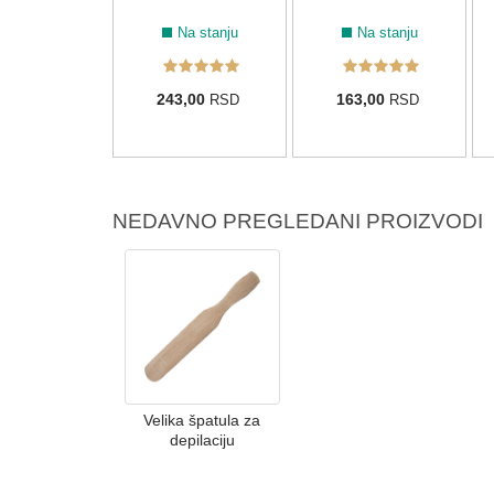
Na stanju
Na stanju
Na stanju
00,00
243,00
163,00
RSD
RSD
RSD
NEDAVNO PREGLEDANI PROIZVODI
Velika špatula za
depilaciju