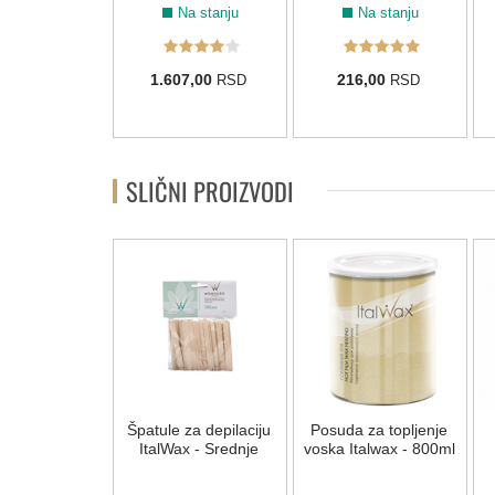
Na stanju
Na stanju
Na stanju
5,00
1.607,00
216,00
RSD
RSD
RSD
SLIČNI PROIZVODI
NOVO
nih špatula za
Špatule za depilaciju
Posuda za topljenje
ju tela 300kom
ItalWax - Srednje
voska Italwax - 800ml