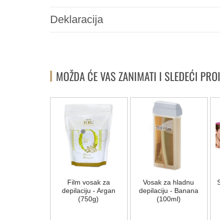
Deklaracija
MOŽDA ĆE VAS ZANIMATI I SLEDEĆI PRO
za ruke i noge
Film vosak za
Vosak za hladnu
S
mun (500ml)
depilaciju - Argan
depilaciju - Banana
(750g)
(100ml)