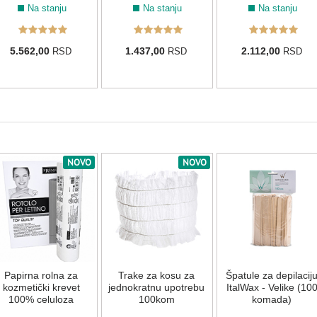
Na stanju
Na stanju
Na stanju
5.562,00
1.437,00
2.112,00
RSD
RSD
RSD
NOVO
NOVO
Papirna rolna za
Trake za kosu za
Špatule za depilacij
kozmetički krevet
jednokratnu upotrebu
ItalWax - Velike (10
100% celuloza
100kom
komada)