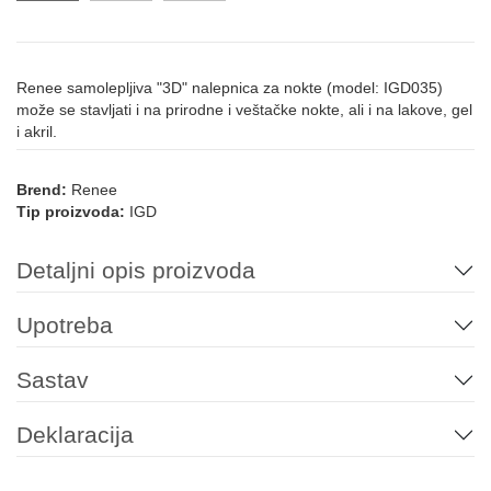
Renee samolepljiva "3D" nalepnica za nokte (model: IGD035)
može se stavljati i na prirodne i veštačke nokte, ali i na lakove, gel
i akril.
Brend:
Renee
Tip proizvoda:
IGD
Detaljni opis proizvoda
Upotreba
Sastav
Deklaracija