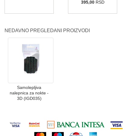
395,00
RSD
NEDAVNO PREGLEDANI PROIZVODI
Samolepljiva
nalepnica za nokte -
3D (IGD035)