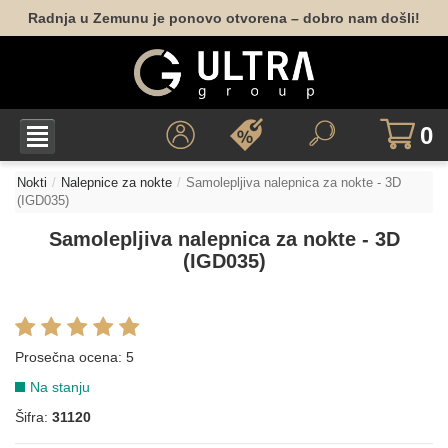
Radnja u Zemunu je ponovo otvorena – dobro nam došli!
0
Nokti
Nalepnice za nokte
Samolepljiva nalepnica za nokte - 3D
(IGD035)
Samolepljiva nalepnica za nokte - 3D
(IGD035)
Prosečna ocena:
5
Na stanju
Šifra:
31120