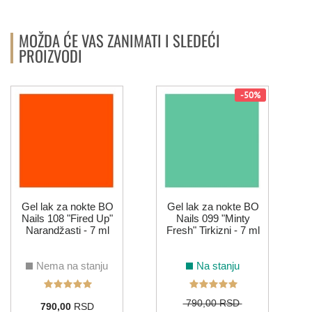
MOŽDA ĆE VAS ZANIMATI I SLEDEĆI
PROIZVODI
-50%
Gel lak za nokte BO
Gel lak za nokte BO
Nails 108 "Fired Up"
Nails 099 "Minty
Narandžasti - 7 ml
Fresh" Tirkizni - 7 ml
Nema na stanju
Na stanju
790,00 RSD
790,00
RSD