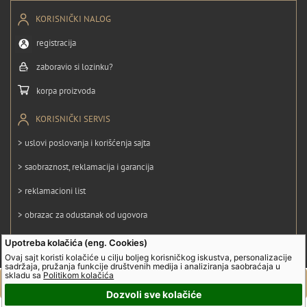
KORISNIČKI NALOG
registracija
zaboravio si lozinku?
korpa proizvoda
KORISNIČKI SERVIS
> uslovi poslovanja i korišćenja sajta
> saobraznost, reklamacija i garancija
> reklamacioni list
> obrazac za odustanak od ugovora
> politika privatnosti
Upotreba kolačića (eng. Cookies)
Ovaj sajt koristi kolačiće u cilju boljeg korisničkog iskustva, personalizacije
> politika kolačića
sadržaja, pružanja funkcije društvenih medija i analiziranja saobraćaja u
skladu sa
Politikom kolačića
Dozvoli sve kolačiće