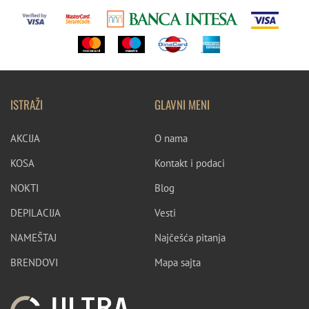
ISTRAŽI
GLAVNI MENI
AKCIJA
O nama
KOSA
Kontakt i podaci
NOKTI
Blog
DEPILACIJA
Vesti
NAMEŠTAJ
Najčešća pitanja
BRENDOVI
Mapa sajta