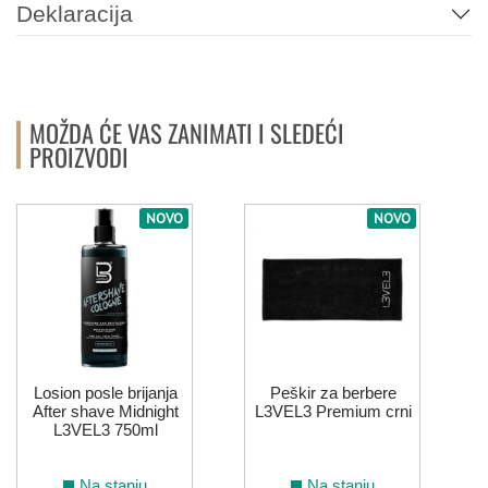
Deklaracija
MOŽDA ĆE VAS ZANIMATI I SLEDEĆI
PROIZVODI
NOVO
NOVO
Losion posle brijanja
Peškir za berbere
After shave Midnight
L3VEL3 Premium crni
L3VEL3 750ml
Na stanju
Na stanju