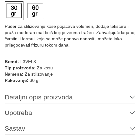
Puder za stilizovanje kose pojačava volumen, dodaje teksturu i
pruža moderan mat finiš koji je veoma tražen. Zahvaljujući laganoj
čvrstini i formuli koja se može ponovo nanositi, možete lako
prilagođavati frizuru tokom dana.
Brend:
L3VEL3
Tip proizvoda:
Za kosu
Namena:
Za stilizovanje
Pakovanje:
30 gr
Detaljni opis proizvoda
Upotreba
Sastav