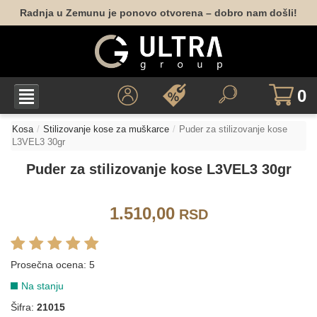
Radnja u Zemunu je ponovo otvorena – dobro nam došli!
0
Kosa
Stilizovanje kose za muškarce
Puder za stilizovanje kose
L3VEL3 30gr
Puder za stilizovanje kose L3VEL3 30gr
1.510,00
RSD
Prosečna ocena:
5
Na stanju
Šifra:
21015