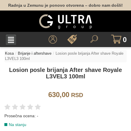
Radnja u Zemunu je ponovo otvorena – dobro nam došli!
0
Kosa
Brijanje i aftershave
Losion posle brijanja After shave Royale
L3VEL3 100ml
Losion posle brijanja After shave Royale
L3VEL3 100ml
630,00
RSD
Prosečna ocena:
-
Na stanju