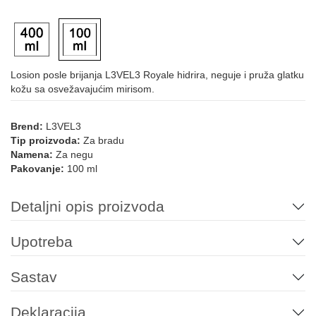
Losion posle brijanja L3VEL3 Royale hidrira, neguje i pruža glatku
kožu sa osvežavajućim mirisom.
Brend:
L3VEL3
Tip proizvoda:
Za bradu
Namena:
Za negu
Pakovanje:
100 ml
Detaljni opis proizvoda
Upotreba
Sastav
Deklaracija