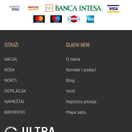
ISTRAŽI
GLAVNI MENI
AKCIJA
O nama
KOSA
Kontakt i podaci
NOKTI
Blog
DEPILACIJA
Vesti
NAMEŠTAJ
Najčešća pitanja
BRENDOVI
Mapa sajta