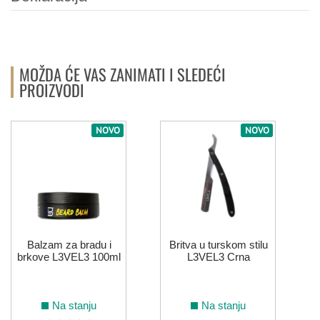
MOŽDA ĆE VAS ZANIMATI I SLEDEĆI
PROIZVODI
NOVO
NOVO
Balzam za bradu i
Britva u turskom stilu
brkove L3VEL3 100ml
L3VEL3 Crna
Na stanju
Na stanju