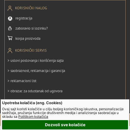
KORISNIČKI NALOG
registracija
zaboravio si lozinku?
korpa proizvoda
KORISNIČKI SERVIS
> uslovi poslovanja i korišćenja sajta
> saobraznost, reklamacija i garancija
> reklamacioni list
> obrazac za odustanak od ugovora
> politika privatnosti
Upotreba kolačića (eng. Cookies)
Ovaj sajt koristi kolačiće u cilju boljeg korisničkog iskustva, personalizacije
> politika kolačića
sadržaja, pružanja funkcije društvenih medija i analiziranja saobraćaja u
skladu sa
Politikom kolačića
Dozvoli sve kolačiće