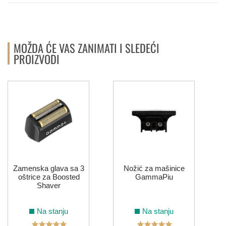
MOŽDA ĆE VAS ZANIMATI I SLEDEĆI
PROIZVODI
Zamenska glava sa 3
Nožić za mašinice
oštrice za Boosted
GammaPiu
Shaver
Na stanju
Na stanju