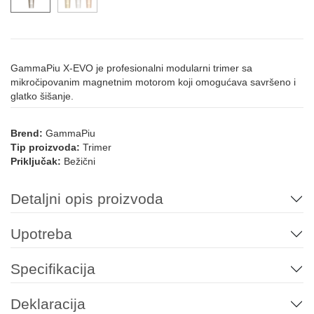
GammaPiu X-EVO je profesionalni modularni trimer sa
mikročipovanim magnetnim motorom koji omogućava savršeno i
glatko šišanje.
Brend:
GammaPiu
Tip proizvoda:
Trimer
Priključak:
Bežični
Detaljni opis proizvoda
Upotreba
Specifikacija
Deklaracija