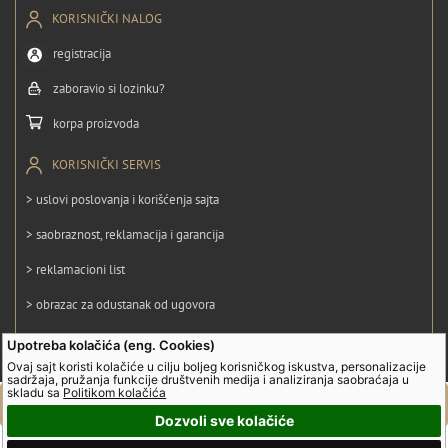
KORISNIČKI NALOG
registracija
zaboravio si lozinku?
korpa proizvoda
KORISNIČKI SERVIS
> uslovi poslovanja i korišćenja sajta
> saobraznost, reklamacija i garancija
> reklamacioni list
> obrazac za odustanak od ugovora
> politika privatnosti
Upotreba kolačića (eng. Cookies)
Ovaj sajt koristi kolačiće u cilju boljeg korisničkog iskustva, personalizacije
> politika kolačića
sadržaja, pružanja funkcije društvenih medija i analiziranja saobraćaja u
skladu sa
Politikom kolačića
Dozvoli sve kolačiće