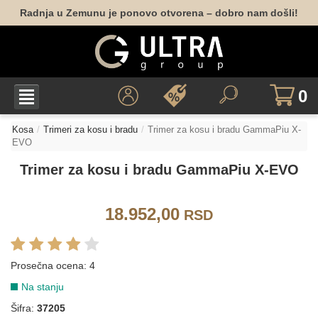
Radnja u Zemunu je ponovo otvorena – dobro nam došli!
0
Kosa
Trimeri za kosu i bradu
Trimer za kosu i bradu GammaPiu X-
EVO
Trimer za kosu i bradu GammaPiu X-EVO
18.952,00
RSD
Prosečna ocena:
4
Na stanju
Šifra:
37205