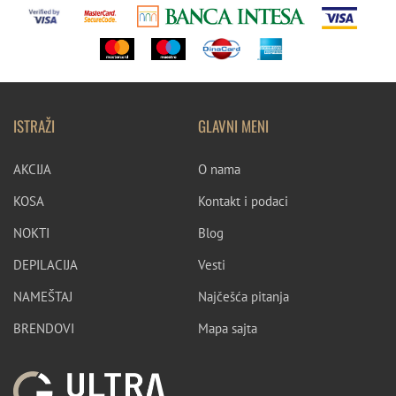
ISTRAŽI
GLAVNI MENI
AKCIJA
O nama
KOSA
Kontakt i podaci
NOKTI
Blog
DEPILACIJA
Vesti
NAMEŠTAJ
Najčešća pitanja
BRENDOVI
Mapa sajta