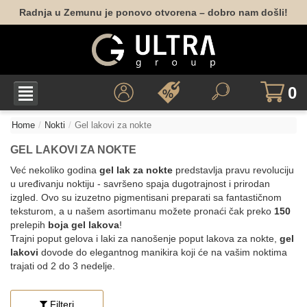
Radnja u Zemunu je ponovo otvorena – dobro nam došli!
0
Home
Nokti
Gel lakovi za nokte
GEL LAKOVI ZA NOKTE
Već nekoliko godina
gel lak za nokte
predstavlja pravu revoluciju
u uređivanju noktiju - savršeno spaja dugotrajnost i prirodan
izgled. Ovo su izuzetno pigmentisani preparati sa fantastičnom
teksturom, a u našem asortimanu možete pronaći čak preko
150
prelepih
boja gel lakova
!
Trajni poput gelova i laki za nanošenje poput lakova za nokte,
gel
lakovi
dovode do elegantnog manikira koji će na vašim noktima
trajati od 2 do 3 nedelje.
Filteri