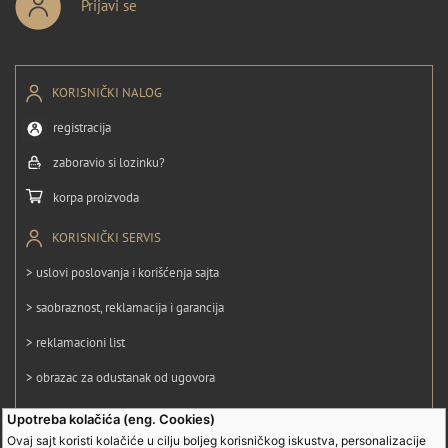
Prijavi se
KORISNIČKI NALOG
registracija
zaboravio si lozinku?
korpa proizvoda
KORISNIČKI SERVIS
> uslovi poslovanja i korišćenja sajta
> saobraznost, reklamacija i garancija
> reklamacioni list
> obrazac za odustanak od ugovora
> politika privatnosti
Upotreba kolačića (eng. Cookies)
Ovaj sajt koristi kolačiće u cilju boljeg korisničkog iskustva, personalizacije
> politika kolačića