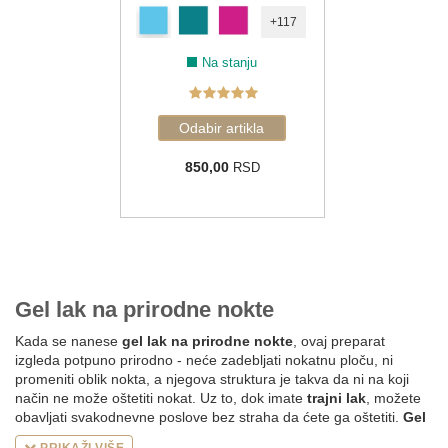
+117
Na stanju
850,00
RSD
Gel lak na prirodne nokte
Kada se nanese
gel lak na prirodne nokte
, ovaj preparat
izgleda potpuno prirodno - neće zadebljati nokatnu ploču, ni
promeniti oblik nokta, a njegova struktura je takva da ni na koji
način ne može oštetiti nokat. Uz to, dok imate
trajni lak
, možete
obavljati svakodnevne poslove bez straha da ćete ga oštetiti.
Gel
lak
garantuje maksimalnu dugotrajnost na čvrstim noktima, dok