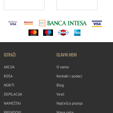
kao i profesionalnim salonima. Kvalitet je svakako bez
kompromisa: dugotrajni sjaj, intenzivne boje i lako nanošenje čine
svaki manikir besprekornim.
ISTRAŽI
GLAVNI MENI
AKCIJA
O nama
KOSA
Kontakt i podaci
NOKTI
Blog
DEPILACIJA
Vesti
NAMEŠTAJ
Najčešća pitanja
BRENDOVI
Mapa sajta