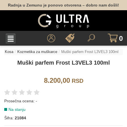
Radnja u Zemunu je ponovo otvorena – dobro nam došli!
0
Kosa
Kozmetika za muškarce
Muški parfem Frost L3VEL3 100ml
Muški parfem Frost L3VEL3 100ml
8.200,00
RSD
Prosečna ocena:
-
Na stanju
Šifra:
21084