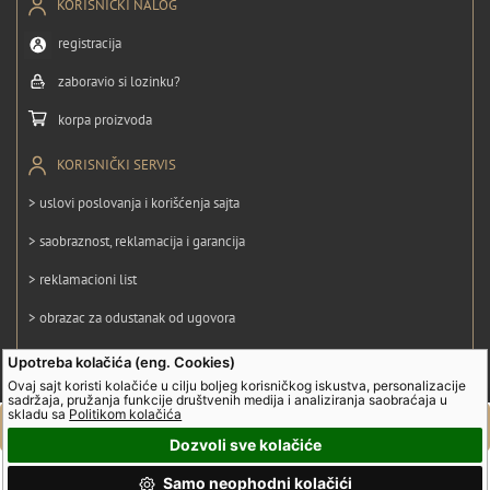
KORISNIČKI NALOG
registracija
zaboravio si lozinku?
korpa proizvoda
KORISNIČKI SERVIS
> uslovi poslovanja i korišćenja sajta
> saobraznost, reklamacija i garancija
> reklamacioni list
> obrazac za odustanak od ugovora
> politika privatnosti
Upotreba kolačića (eng. Cookies)
Ovaj sajt koristi kolačiće u cilju boljeg korisničkog iskustva, personalizacije
> politika kolačića
sadržaja, pružanja funkcije društvenih medija i analiziranja saobraćaja u
skladu sa
Politikom kolačića
Dozvoli sve kolačiće
© UltraGroup. Sva prava su zadržana.
Samo neophodni kolačići