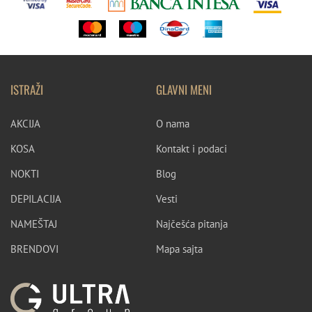
ISTRAŽI
GLAVNI MENI
AKCIJA
O nama
KOSA
Kontakt i podaci
NOKTI
Blog
DEPILACIJA
Vesti
NAMEŠTAJ
Najčešća pitanja
BRENDOVI
Mapa sajta