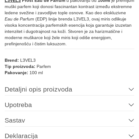
L3VEL3
Frost Eau de Parfum
u pakovanju od
100ml
je premijum
muški parfem koji donosi fascinantan kontrast između ekstremne
ledene svežine i zavodljive tople osnove. Kao deo ekskluzivne
Eau de Parfum
(EDP) linije brenda L3VEL3, ovaj miris odlikuje
visoka koncentracija parfemskih esencija koja garantuje izuzetan
intenzitet i dugotrajnost na koži. Stvoren je za harizmatične i
moderne muškarce koji žele miris koji odiše energijom,
prefinjenošću i čistim luksuzom.
Brend:
L3VEL3
Tip proizvoda:
Parfem
Pakovanje:
100 ml
Detaljni opis proizvoda
Upotreba
Sastav
Deklaracija