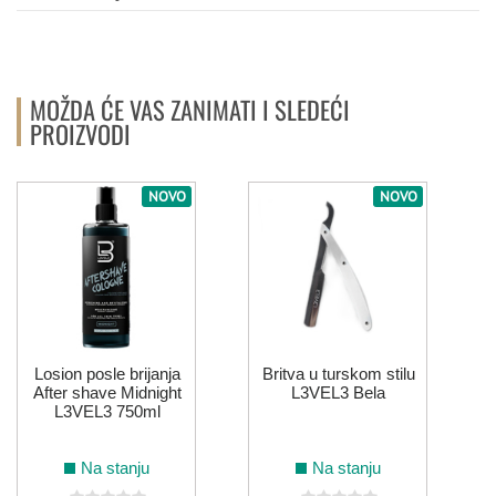
MOŽDA ĆE VAS ZANIMATI I SLEDEĆI
PROIZVODI
NOVO
NOVO
Losion posle brijanja
Britva u turskom stilu
After shave Midnight
L3VEL3 Bela
L3VEL3 750ml
Na stanju
Na stanju