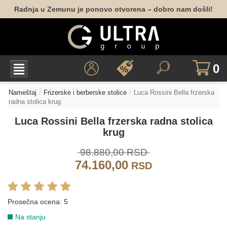
Radnja u Zemunu je ponovo otvorena – dobro nam došli!
0
Nameštaj
Frizerske i berberske stolice
Luca Rossini Bella frzerska
radna stolica krug
Luca Rossini Bella frzerska radna stolica
krug
98.880,00 RSD
74.160,00
RSD
Prosečna ocena:
5
Na stanju