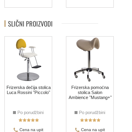
SLIČNI PROIZVODI
S
Frizerska dečija stolica
Frizerska pomoćna
Luca Rossini "Piccolo"
stolica Salon
Ambience "Mustang+"
Po porudžbini
Po porudžbini
Cena na upit
Cena na upit