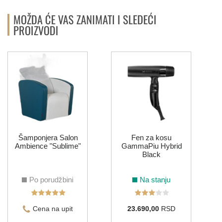
MOŽDA ĆE VAS ZANIMATI I SLEDEĆI
PROIZVODI
Šamponjera Salon
Fen za kosu
Ambience "Sublime"
GammaPiu Hybrid
Black
Po porudžbini
Na stanju
Cena na upit
23.690,00
RSD