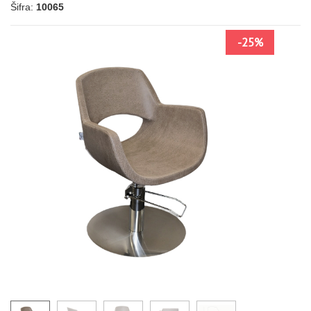
Šifra:
10065
-25%