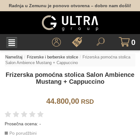
Radnja u Zemunu je ponovo otvorena – dobro nam došli!
0
Nameštaj
Frizerske i berberske stolice
Frizerska pomoćna stolica
Salon Ambience Mustang + Cappuccino
Frizerska pomoćna stolica Salon Ambience
Mustang + Cappuccino
44.800,00
RSD
Prosečna ocena:
-
Po porudžbini