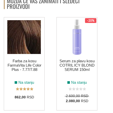
MOŽDA ĆE VAS ZANIMATI I SLEDEĆI
PROIZVODI
-20%
Farba za kosu
Serum za plavu kosu
FarmaVita Life Color
COTRIL ICY BLOND
Plus - 7.77/7.88
SERUM 150ml
Na stanju
Na stanju
2.600,00 RSD
862,00
RSD
2.080,00
RSD