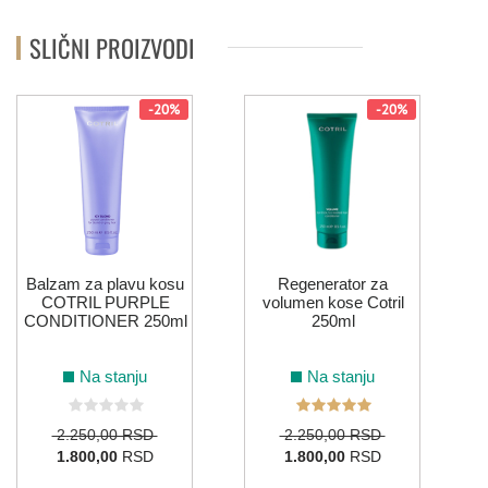
SLIČNI PROIZVODI
-20%
-20%
A
Balzam za plavu kosu
Regenerator za
COTRIL PURPLE
volumen kose Cotril
CONDITIONER 250ml
250ml
Na stanju
Na stanju
2.250,00 RSD
2.250,00 RSD
1.800,00
RSD
1.800,00
RSD