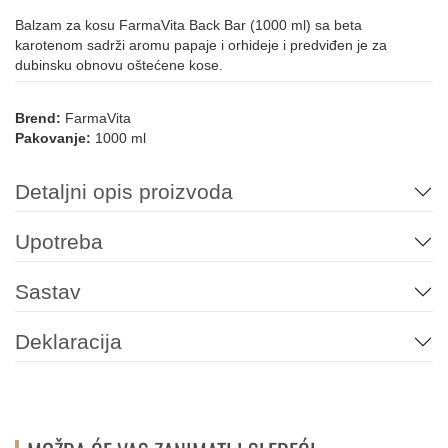
Balzam za kosu FarmaVita Back Bar (1000 ml) sa beta
karotenom sadrži aromu papaje i orhideje i predviđen je za
dubinsku obnovu oštećene kose.
Brend:
FarmaVita
Pakovanje:
1000 ml
Detaljni opis proizvoda
Upotreba
Sastav
Deklaracija