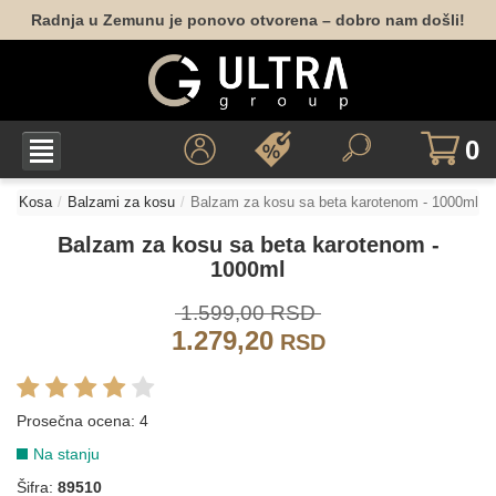
Radnja u Zemunu je ponovo otvorena – dobro nam došli!
0
Kosa
Balzami za kosu
Balzam za kosu sa beta karotenom - 1000ml
Balzam za kosu sa beta karotenom -
1000ml
1.599,00 RSD
1.279,20
RSD
Prosečna ocena:
4
Na stanju
Šifra:
89510