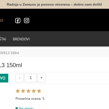
Radnja u Zemunu je ponovo otvorena – dobro nam došli!
18
TAJ
BRENDOVI
 L3VEL3 150ml
L3 150ml
VO
Prosečna ocena:
5
Na stanju