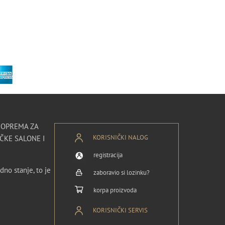
I OPREMA ZA
KORISNIČKI NALOG
ČKE SALONE I
registracija
dno stanje, to je
zaboravio si lozinku?
korpa proizvoda
KORISNIČKI SERVIS