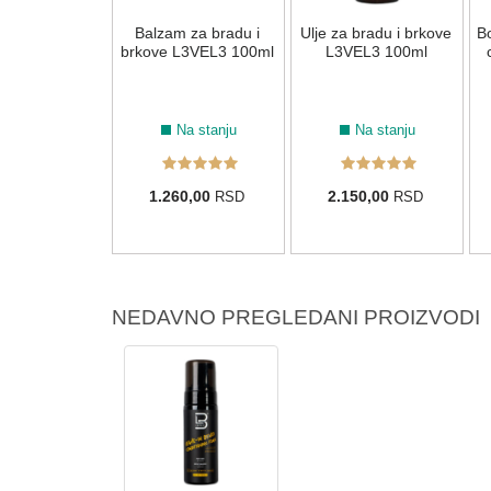
Balzam za bradu i
Ulje za bradu i brkove
Bo
brkove L3VEL3 100ml
L3VEL3 100ml
Na stanju
Na stanju
1.260,00
2.150,00
RSD
RSD
NEDAVNO PREGLEDANI PROIZVODI