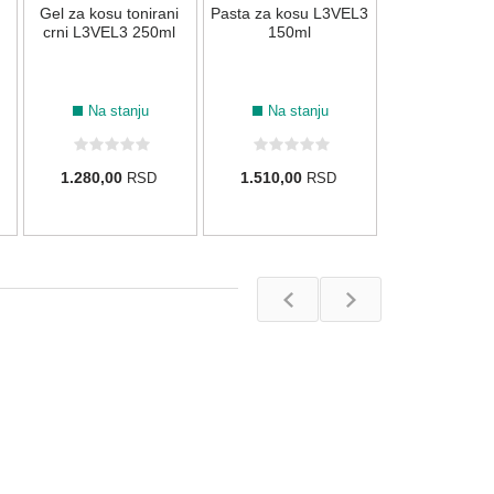
Gel za kosu tonirani
Pasta za kosu L3VEL3
1.260,00
R
crni L3VEL3 250ml
150ml
Na stanju
Na stanju
1.280,00
1.510,00
RSD
RSD