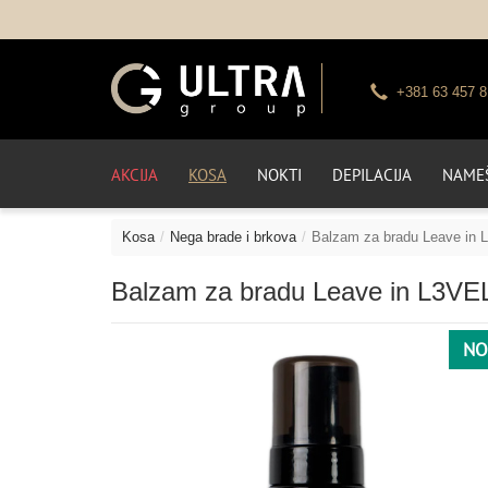
+381 63 457 8
AKCIJA
KOSA
NOKTI
DEPILACIJA
NAMEŠ
Kosa
Nega brade i brkova
Balzam za bradu Leave in
Balzam za bradu Leave in L3VE
NO