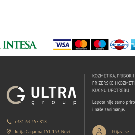
KOZMETIKA, PRIBOR 
FRIZERSKE I KOZMETI
KUĆNU UPOTREBU
Lepota nije samo priro
i naše zanimanje.
+381 63 457 818
Jurija Gagarina 151-153, Novi
Prijavi se