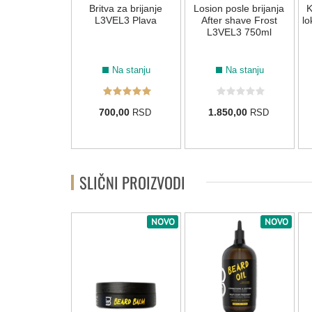
osu ekstra jak
Britva za brijanje
Losion posle brijanja
K
EL3 383gr
L3VEL3 Plava
After shave Frost
lo
L3VEL3 750ml
Na stanju
Na stanju
Na stanju
60,00
700,00
1.850,00
RSD
RSD
RSD
SLIČNI PROIZVODI
NOVO
NOVO