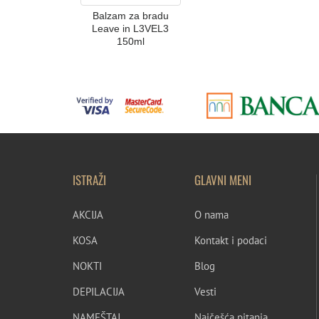
Balzam za bradu
Leave in L3VEL3
150ml
ISTRAŽI
GLAVNI MENI
AKCIJA
O nama
KOSA
Kontakt i podaci
NOKTI
Blog
DEPILACIJA
Vesti
NAMEŠTAJ
Najčešća pitanja