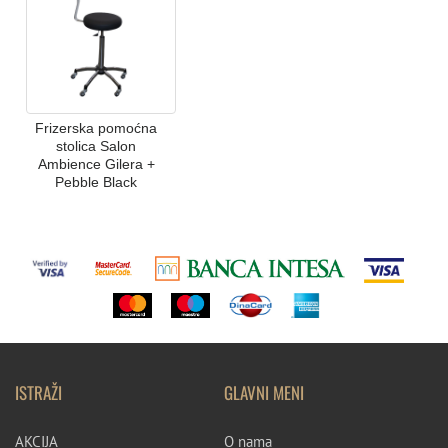
Frizerska pomoćna
stolica Salon
Ambience Gilera +
Pebble Black
ISTRAŽI
GLAVNI MENI
AKCIJA
O nama