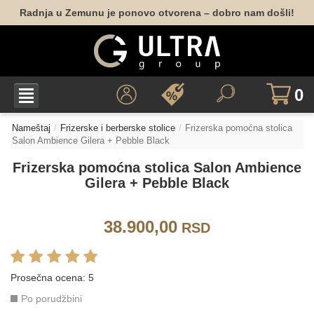
Radnja u Zemunu je ponovo otvorena – dobro nam došli!
0
Nameštaj
Frizerske i berberske stolice
Frizerska pomoćna stolica
Salon Ambience Gilera + Pebble Black
Frizerska pomoćna stolica Salon Ambience
Gilera + Pebble Black
38.900,00
RSD
Prosečna ocena:
5
Po porudžbini