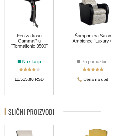
Fen za kosu
Šamponjera Salon
GammaPiu
Ambience "Luxury+"
"Tormalionic 3500"
Na stanju
Po porudžbini
11.515,00
RSD
Cena na upit
SLIČNI PROIZVODI