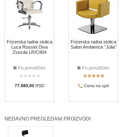
F
Frizerska radna stolica
Frizerska radna stolica
Luca Rossini Diva
Salon Ambience "Julia"
Zvezda LR/C804
Po porudžbini
Po porudžbini
77.880,00
RSD
Cena na upit
NEDAVNO PREGLEDANI PROIZVODI