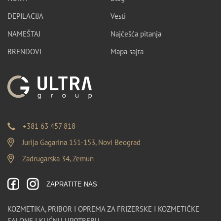
DEPILACIJA
Vesti
NAMEŠTAJ
Najčešća pitanja
BRENDOVI
Mapa sajta
+381 63 457 818
Jurija Gagarina 151-153, Novi Beograd
Zadrugarska 34, Zemun
ZAPRATITE NAS
KOZMETIKA, PRIBOR I OPREMA ZA FRIZERSKE I KOZMETIČKE
SALONE I KUĆNU UPOTREBU