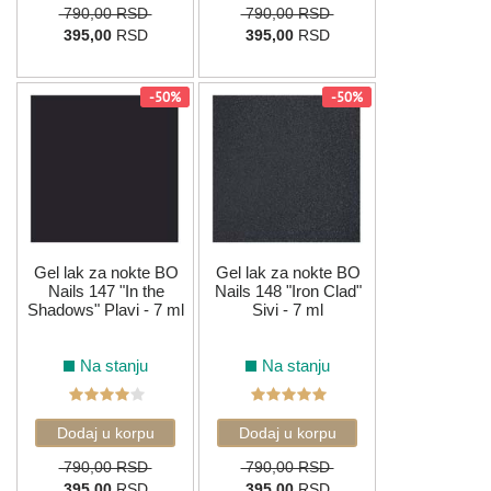
790,00 RSD
790,00 RSD
395,00
RSD
395,00
RSD
-50%
-50%
Gel lak za nokte BO
Gel lak za nokte BO
Nails 147 "In the
Nails 148 "Iron Clad"
Shadows" Plavi - 7 ml
Sivi - 7 ml
Na stanju
Na stanju
790,00 RSD
790,00 RSD
395,00
RSD
395,00
RSD