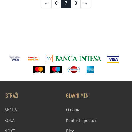
‹‹
6
7
8
››
ISTRAŽI
GLAVNI MENI
AKCIJA
O nama
KOSA
Kontakt i podaci
NOKTI
Blog