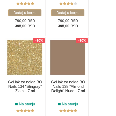
790,00 RSD
790,00 RSD
395,00
RSD
395,00
RSD
-50%
-50%
Gel lak za nokte BO
Gel lak za nokte BO
Nails 134 "Stingray"
Nails 138 "Almond
Zlatni - 7 ml
Delight" Nude - 7 ml
Na stanju
Na stanju