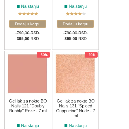
Na stanju
Na stanju
790,00 RSD
790,00 RSD
395,00
RSD
395,00
RSD
-50%
-50%
Gel lak za nokte BO
Gel lak za nokte BO
Nails 121 "Doubly
Nails 131 "Spiced
Bubbly" Roze - 7 ml
Cuppucino" Nude - 7
ml
Na stanju
Na stanju