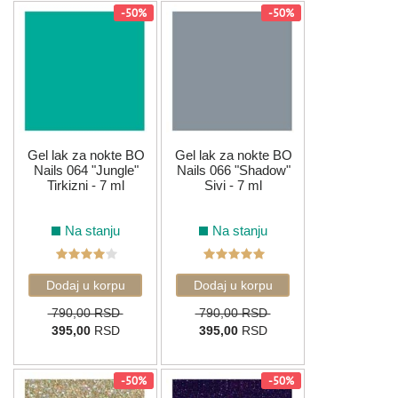
-50%
-50%
Prelistajte našu ponudu i pronađite savršenu opremu ili
kozmetiku za sebe ili svoj salon.
Srećna kupovina!
Gel lak za nokte BO
Gel lak za nokte BO
Nails 064 "Jungle"
Nails 066 "Shadow"
Tirkizni - 7 ml
Sivi - 7 ml
Na stanju
Na stanju
790,00 RSD
790,00 RSD
395,00
RSD
395,00
RSD
-50%
-50%