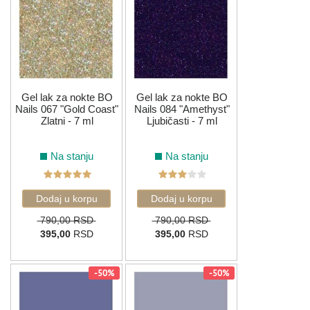
Gel lak za nokte BO
Gel lak za nokte BO
Nails 067 "Gold Coast"
Nails 084 "Amethyst"
Zlatni - 7 ml
Ljubičasti - 7 ml
Na stanju
Na stanju
790,00 RSD
790,00 RSD
395,00
RSD
395,00
RSD
-50%
-50%