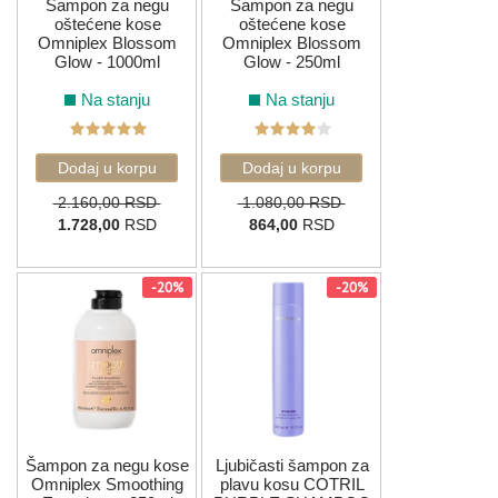
Šampon za negu
Šampon za negu
oštećene kose
oštećene kose
Omniplex Blossom
Omniplex Blossom
Glow - 1000ml
Glow - 250ml
Na stanju
Na stanju
2.160,00 RSD
1.080,00 RSD
1.728,00
RSD
864,00
RSD
-20%
-20%
Šampon za negu kose
Ljubičasti šampon za
Omniplex Smoothing
plavu kosu COTRIL