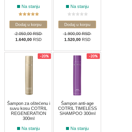
Na stanju
Na stanju
2.050,00 RSD
1.900,00 RSD
1.640,00
RSD
1.520,00
RSD
-20%
-20%
Šampon za oštećenu i
Šampon anti-age
suvu kosu COTRIL
COTRIL TIMELESS
REGENERATION
SHAMPOO 300ml
300ml
Na stanju
Na stanju