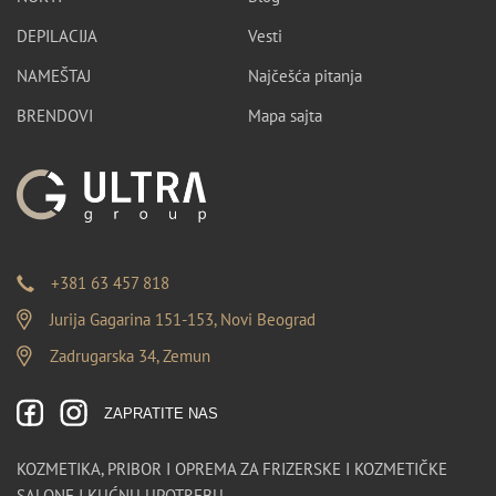
DEPILACIJA
Vesti
NAMEŠTAJ
Najčešća pitanja
BRENDOVI
Mapa sajta
+381 63 457 818
Jurija Gagarina 151-153, Novi Beograd
Zadrugarska 34, Zemun
ZAPRATITE NAS
KOZMETIKA, PRIBOR I OPREMA ZA FRIZERSKE I KOZMETIČKE
SALONE I KUĆNU UPOTREBU