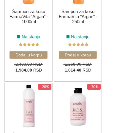
Šampon za kosu
Šampon za kosu
FarmaVita "Argan" -
FarmaVita "Argan" -
1000ml
250ml
Na stanju
Na stanju
2.480,00 RSD
1.268,00 RSD
1.984,00
RSD
1.014,40
RSD
-20%
-20%