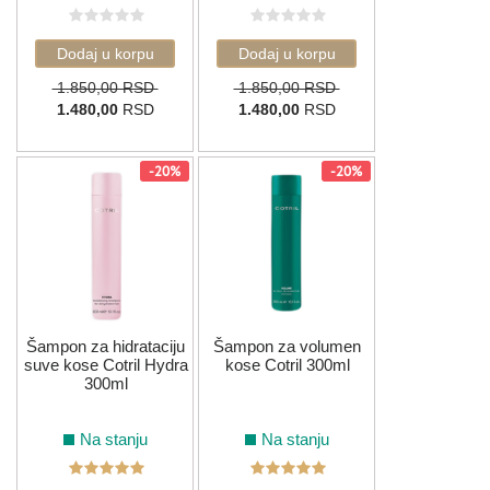
1.850,00 RSD
1.850,00 RSD
1.480,00
RSD
1.480,00
RSD
-20%
-20%
Šampon za hidrataciju
Šampon za volumen
suve kose Cotril Hydra
kose Cotril 300ml
300ml
Na stanju
Na stanju