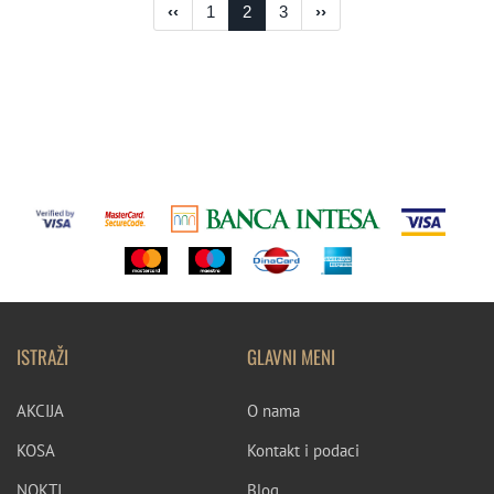
‹‹
1
2
3
››
ISTRAŽI
GLAVNI MENI
AKCIJA
O nama
KOSA
Kontakt i podaci
NOKTI
Blog