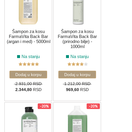
Šampon za kosu
Šampon za kosu
FarmaVita Back Bar
FarmaVita Back Bar
(argan i med) - 5000ml
(prirodno bilje) -
1000ml
Na stanju
Na stanju
2.931,00 RSD
1.212,00 RSD
2.344,80
RSD
969,60
RSD
-20%
-20%