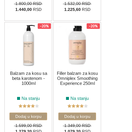
1.800,00 RSD
1.532,00 RSD
1.440,00
RSD
1.225,60
RSD
-20%
-20%
Balzam za kosu sa
Filler balzam za kosu
beta karotenom -
Omniplex Smoothing
1000ml
Experience 250ml
Na stanju
Na stanju
1.599,00 RSD
1.349,00 RSD
1.279,20
RSD
1.079,20
RSD