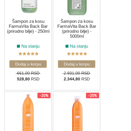
Šampon za kosu
Šampon za kosu
FarmaVita Back Bar
FarmaVita Back Bar
(prirodno bilje) - 250ml
(prirodno bilje) -
5000ml
Na stanju
Na stanju
661,00 RSD
2.931,00 RSD
528,80
RSD
2.344,80
RSD
-20%
-20%