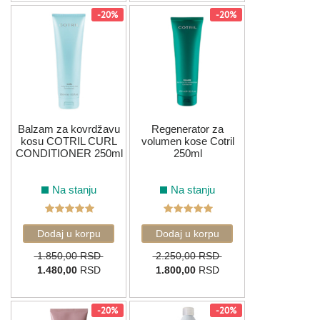
-20%
-20%
Balzam za kovrdžavu
Regenerator za
kosu COTRIL CURL
volumen kose Cotril
CONDITIONER 250ml
250ml
Na stanju
Na stanju
1.850,00 RSD
2.250,00 RSD
1.480,00
RSD
1.800,00
RSD
-20%
-20%