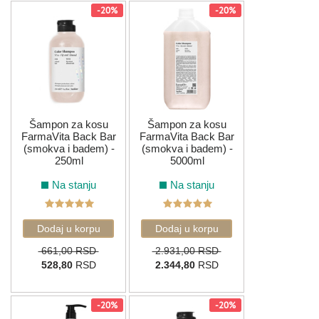
-20%
-20%
Prelistajte našu ponudu i pronađite savršenu opremu ili
kozmetiku za sebe ili svoj salon.
Srećna kupovina!
Šampon za kosu
Šampon za kosu
FarmaVita Back Bar
FarmaVita Back Bar
(smokva i badem) -
(smokva i badem) -
250ml
5000ml
Na stanju
Na stanju
661,00 RSD
2.931,00 RSD
528,80
RSD
2.344,80
RSD
-20%
-20%