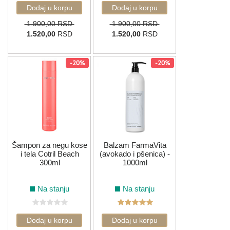
1.900,00 RSD
1.900,00 RSD
1.520,00
RSD
1.520,00
RSD
-20%
-20%
Šampon za negu kose
Balzam FarmaVita
i tela Cotril Beach
(avokado i pšenica) -
300ml
1000ml
Na stanju
Na stanju