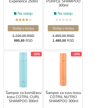
Experience 250ml
PURPLE SHAMPOO
300ml
Na stanju
Na stanju
1.226,00 RSD
1.850,00 RSD
980,80
RSD
1.480,00
RSD
-20%
-20%
Šampon za kovrdžavu
Šampon za suvu kosu
kosu COTRIL CURL
COTRIL NUTRO
SHAMPOO 300ml
SHAMPOO 300ml