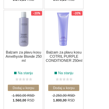
-20%
-20%
Balzam za plavu kosu
Balzam za plavu kosu
Amethyste Blonde 250
COTRIL PURPLE
ml
CONDITIONER 250ml
Na stanju
Na stanju
1.950,00 RSD
2.250,00 RSD
1.560,00
RSD
1.800,00
RSD