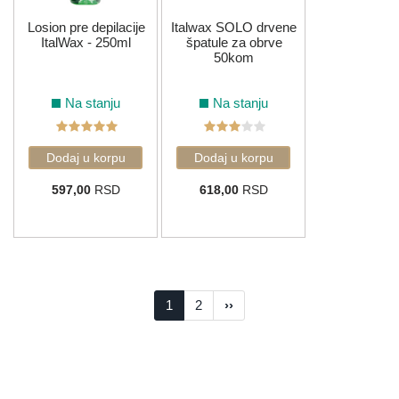
Losion pre depilacije
Italwax SOLO drvene
ItalWax - 250ml
špatule za obrve
50kom
Na stanju
Na stanju
597,00
RSD
618,00
RSD
1
2
››