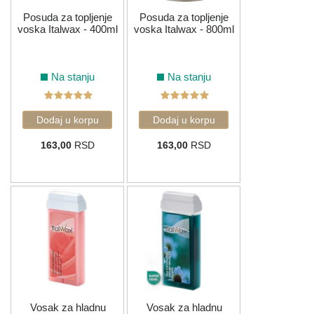
Kao pouzdan izbor kozmetičara širom sveta, Italwax je sinonim za
Posuda za topljenje
Posuda za topljenje
kvalitet, sigurnost i luksuz u svakom tretmanu.
voska Italwax - 400ml
voska Italwax - 800ml
Na stanju
Na stanju
163,00
RSD
163,00
RSD
Vosak za hladnu
Vosak za hladnu