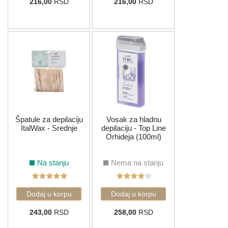
216,00
RSD
216,00
RSD
Špatule za depilaciju
Vosak za hladnu
ItalWax - Srednje
depilaciju - Top Line
Orhideja (100ml)
Na stanju
Nema na stanju
243,00
RSD
258,00
RSD