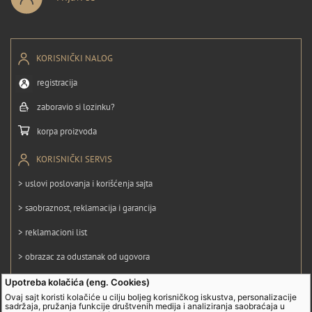
KORISNIČKI NALOG
registracija
zaboravio si lozinku?
korpa proizvoda
KORISNIČKI SERVIS
> uslovi poslovanja i korišćenja sajta
> saobraznost, reklamacija i garancija
> reklamacioni list
> obrazac za odustanak od ugovora
> politika privatnosti
Upotreba kolačića (eng. Cookies)
Ovaj sajt koristi kolačiće u cilju boljeg korisničkog iskustva, personalizacije
> politika kolačića
sadržaja, pružanja funkcije društvenih medija i analiziranja saobraćaja u